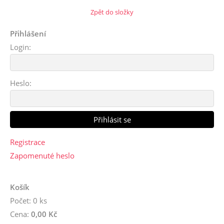
Zpět do složky
Přihlášení
Login:
Heslo:
Registrace
Zapomenuté heslo
Košík
Počet: 0 ks
Cena:
0,00 Kč