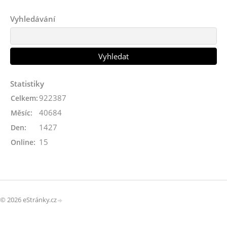
Vyhledávání
Statistiky
922387
Celkem:
40684
Měsíc:
1427
Den:
15
Online:
© 2026 eStránky.cz