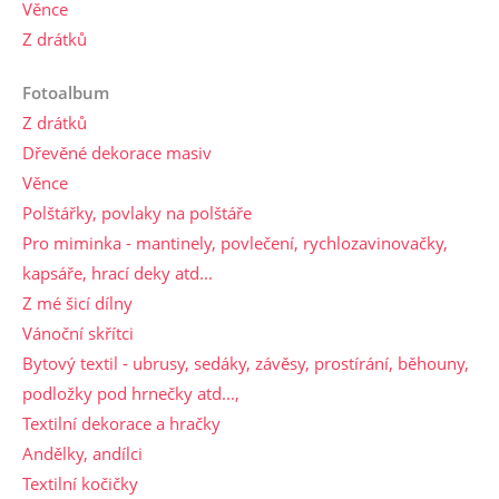
Věnce
Z drátků
Fotoalbum
Z drátků
Dřevěné dekorace masiv
Věnce
Polštářky, povlaky na polštáře
Pro miminka - mantinely, povlečení, rychlozavinovačky,
kapsáře, hrací deky atd...
Z mé šicí dílny
Vánoční skřítci
Bytový textil - ubrusy, sedáky, závěsy, prostírání, běhouny,
podložky pod hrnečky atd...,
Textilní dekorace a hračky
Andělky, andílci
Textilní kočičky