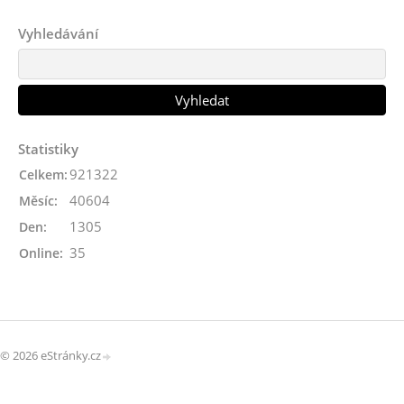
Vyhledávání
Statistiky
921322
Celkem:
40604
Měsíc:
1305
Den:
35
Online:
© 2026 eStránky.cz