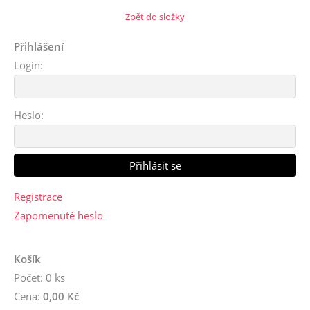
Zpět do složky
Přihlášení
Login:
Heslo:
Registrace
Zapomenuté heslo
Košík
Počet: 0 ks
Cena:
0,00 Kč