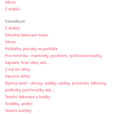
Věnce
Z drátků
Fotoalbum
Z drátků
Dřevěné dekorace masiv
Věnce
Polštářky, povlaky na polštáře
Pro miminka - mantinely, povlečení, rychlozavinovačky,
kapsáře, hrací deky atd...
Z mé šicí dílny
Vánoční skřítci
Bytový textil - ubrusy, sedáky, závěsy, prostírání, běhouny,
podložky pod hrnečky atd...,
Textilní dekorace a hračky
Andělky, andílci
Textilní kočičky