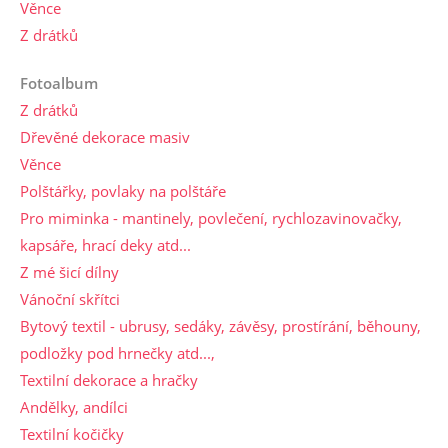
Věnce
Z drátků
Fotoalbum
Z drátků
Dřevěné dekorace masiv
Věnce
Polštářky, povlaky na polštáře
Pro miminka - mantinely, povlečení, rychlozavinovačky,
kapsáře, hrací deky atd...
Z mé šicí dílny
Vánoční skřítci
Bytový textil - ubrusy, sedáky, závěsy, prostírání, běhouny,
podložky pod hrnečky atd...,
Textilní dekorace a hračky
Andělky, andílci
Textilní kočičky