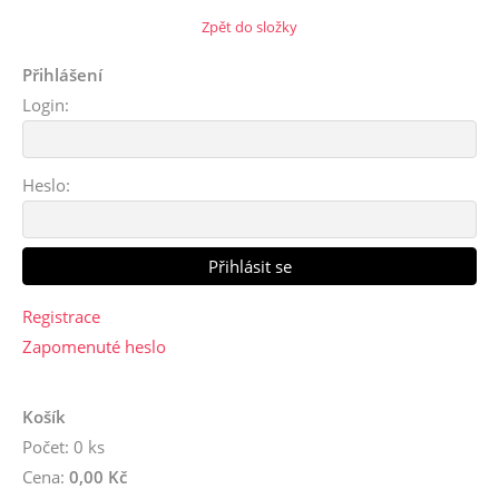
Zpět do složky
Přihlášení
Login:
Heslo:
Registrace
Zapomenuté heslo
Košík
Počet: 0 ks
Cena:
0,00 Kč