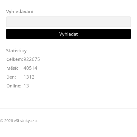
Vyhledávání
Statistiky
922675
Celkem:
40514
Měsíc:
1312
Den:
13
Online:
© 2026 eStránky.cz