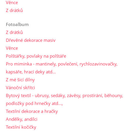
Věnce
Z drátků
Fotoalbum
Z drátků
Dřevěné dekorace masiv
Věnce
Polštářky, povlaky na polštáře
Pro miminka - mantinely, povlečení, rychlozavinovačky,
kapsáře, hrací deky atd...
Z mé šicí dílny
Vánoční skřítci
Bytový textil - ubrusy, sedáky, závěsy, prostírání, běhouny,
podložky pod hrnečky atd...,
Textilní dekorace a hračky
Andělky, andílci
Textilní kočičky