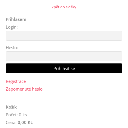
Zpět do složky
Přihlášení
Login:
Heslo:
Registrace
Zapomenuté heslo
Košík
Počet: 0 ks
Cena:
0,00 Kč