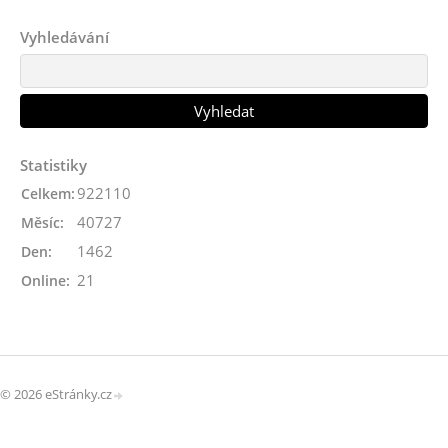
Vyhledávání
Statistiky
922110
Celkem:
40727
Měsíc:
1462
Den:
21
Online:
© 2026 eStránky.cz