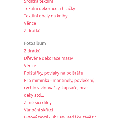
Srdíčka textilní
Textilní dekorace a hračky
Textilní obaly na knihy
Věnce
Z drátků
Fotoalbum
Z drátků
Dřevěné dekorace masiv
Věnce
Polštářky, povlaky na polštáře
Pro miminka - mantinely, povlečení,
rychlozavinovačky, kapsáře, hrací
deky atd...
Z mé šicí dílny
Vánoční skřítci
Bytový textil - ubrusy, sedáky, závěsy,