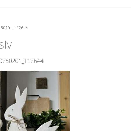
250201_112644
siv
0250201_112644