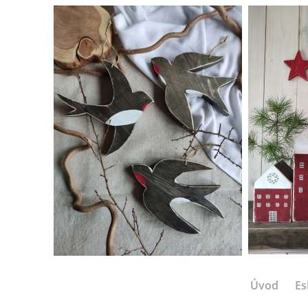
Úvod
Es