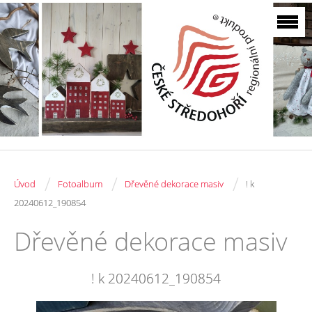
/
/
/
Úvod
Fotoalbum
Dřevěné dekorace masiv
! k
20240612_190854
Dřevěné dekorace masiv
! k 20240612_190854