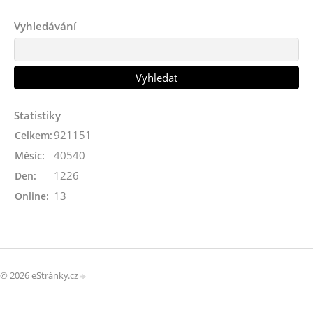
Vyhledávání
Statistiky
921151
Celkem:
40540
Měsíc:
1226
Den:
13
Online:
© 2026 eStránky.cz