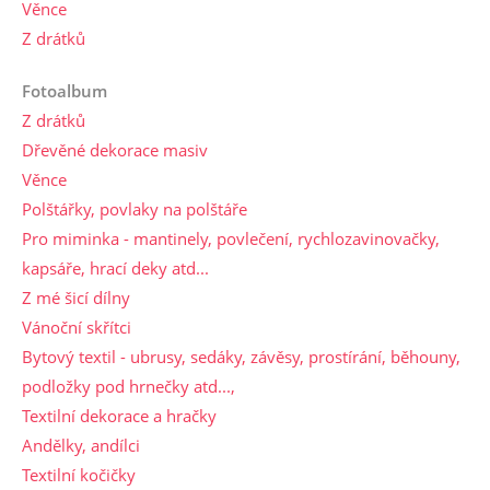
Věnce
Z drátků
Fotoalbum
Z drátků
Dřevěné dekorace masiv
Věnce
Polštářky, povlaky na polštáře
Pro miminka - mantinely, povlečení, rychlozavinovačky,
kapsáře, hrací deky atd...
Z mé šicí dílny
Vánoční skřítci
Bytový textil - ubrusy, sedáky, závěsy, prostírání, běhouny,
podložky pod hrnečky atd...,
Textilní dekorace a hračky
Andělky, andílci
Textilní kočičky