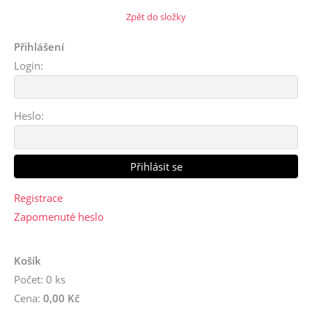
Zpět do složky
Přihlášení
Login:
Heslo:
Registrace
Zapomenuté heslo
Košík
Počet: 0 ks
Cena:
0,00 Kč