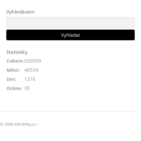
Vyhledávání
Statistiky
920959
Celkem:
40554
Měsíc:
1276
Den:
35
Online:
© 2026 eStránky.cz