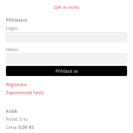
Zpět do složky
Přihlášení
Login:
Heslo:
Registrace
Zapomenuté heslo
Košík
Počet: 0 ks
Cena:
0,00 Kč