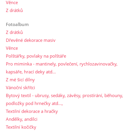
Věnce
Z drátků
Fotoalbum
Z drátků
Dřevěné dekorace masiv
Věnce
Polštářky, povlaky na polštáře
Pro miminka - mantinely, povlečení, rychlozavinovačky,
kapsáře, hrací deky atd...
Z mé šicí dílny
Vánoční skřítci
Bytový textil - ubrusy, sedáky, závěsy, prostírání, běhouny,
podložky pod hrnečky atd...,
Textilní dekorace a hračky
Andělky, andílci
Textilní kočičky