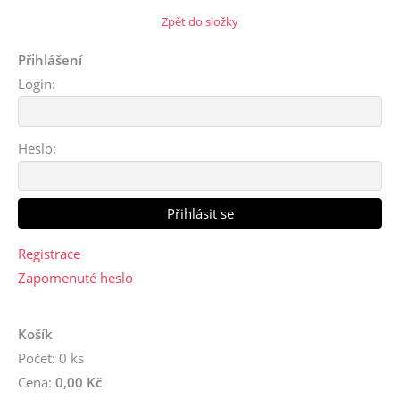
Zpět do složky
Přihlášení
Login:
Heslo:
Registrace
Zapomenuté heslo
Košík
Počet: 0 ks
Cena:
0,00 Kč