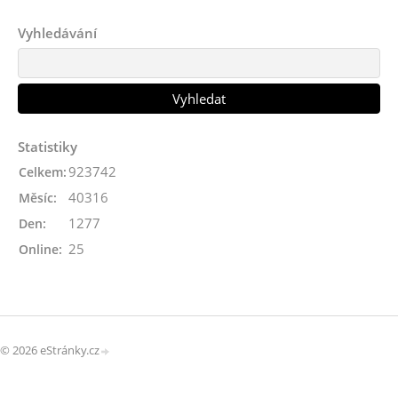
Vyhledávání
Statistiky
923742
Celkem:
40316
Měsíc:
1277
Den:
25
Online:
© 2026 eStránky.cz