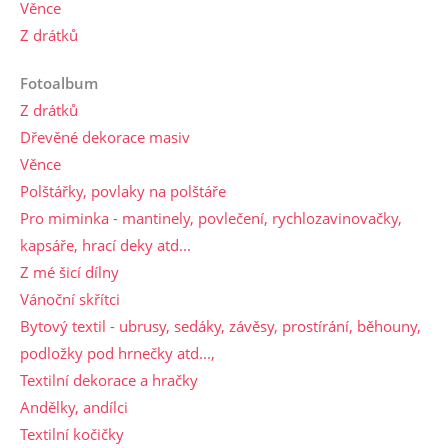
Věnce
Z drátků
Fotoalbum
Z drátků
Dřevěné dekorace masiv
Věnce
Polštářky, povlaky na polštáře
Pro miminka - mantinely, povlečení, rychlozavinovačky,
kapsáře, hrací deky atd...
Z mé šicí dílny
Vánoční skřítci
Bytový textil - ubrusy, sedáky, závěsy, prostírání, běhouny,
podložky pod hrnečky atd...,
Textilní dekorace a hračky
Andělky, andílci
Textilní kočičky