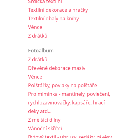
Srdíčka textilní
Textilní dekorace a hračky
Textilní obaly na knihy
Věnce
Z drátků
Fotoalbum
Z drátků
Dřevěné dekorace masiv
Věnce
Polštářky, povlaky na polštáře
Pro miminka - mantinely, povlečení,
rychlozavinovačky, kapsáře, hrací
deky atd...
Z mé šicí dílny
Vánoční skřítci
Bytový textil - ubrusy, sedáky, závěsy,