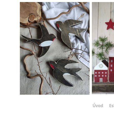
Úvod
Es