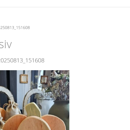
20250813_151608
siv
 20250813_151608