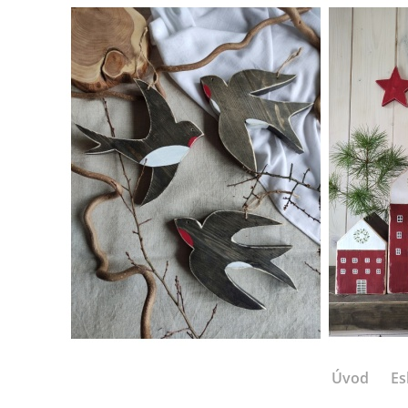
Úvod
Es