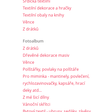
Srdíčka textilní
Textilní dekorace a hračky
Textilní obaly na knihy
Věnce
Z drátků
Fotoalbum
Z drátků
Dřevěné dekorace masiv
Věnce
Polštářky, povlaky na polštáře
Pro miminka - mantinely, povlečení,
rychlozavinovačky, kapsáře, hrací
deky atd...
Z mé šicí dílny
Vánoční skřítci
Bytový textil - ubrusy, sedáky, závěsy,