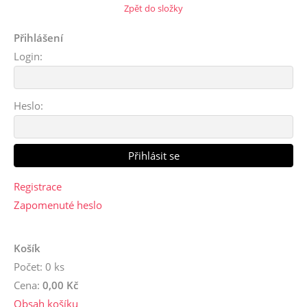
Zpět do složky
Přihlášení
Login:
Heslo:
Registrace
Zapomenuté heslo
Košík
Počet: 0 ks
Cena:
0,00 Kč
Obsah košíku