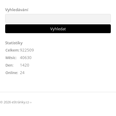
Vyhledávání
Statistiky
922509
Celkem:
40630
Měsíc:
1420
Den:
24
Online:
© 2026 eStránky.cz