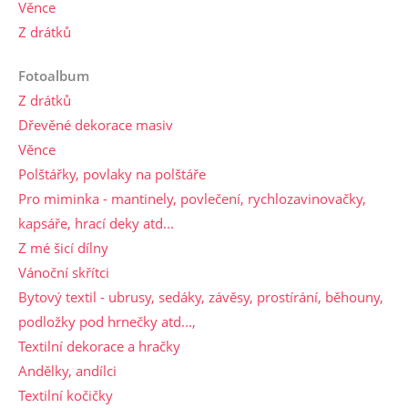
Věnce
Z drátků
Fotoalbum
Z drátků
Dřevěné dekorace masiv
Věnce
Polštářky, povlaky na polštáře
Pro miminka - mantinely, povlečení, rychlozavinovačky,
kapsáře, hrací deky atd...
Z mé šicí dílny
Vánoční skřítci
Bytový textil - ubrusy, sedáky, závěsy, prostírání, běhouny,
podložky pod hrnečky atd...,
Textilní dekorace a hračky
Andělky, andílci
Textilní kočičky