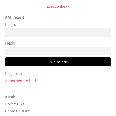
Zpět do složky
Přihlášení
Login:
Heslo:
Registrace
Zapomenuté heslo
Košík
Počet: 0 ks
Cena:
0,00 Kč