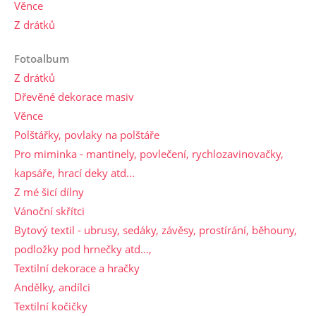
Věnce
Z drátků
Fotoalbum
Z drátků
Dřevěné dekorace masiv
Věnce
Polštářky, povlaky na polštáře
Pro miminka - mantinely, povlečení, rychlozavinovačky,
kapsáře, hrací deky atd...
Z mé šicí dílny
Vánoční skřítci
Bytový textil - ubrusy, sedáky, závěsy, prostírání, běhouny,
podložky pod hrnečky atd...,
Textilní dekorace a hračky
Andělky, andílci
Textilní kočičky