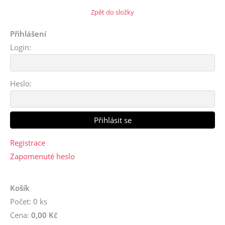
Zpět do složky
Přihlášení
Login:
Heslo:
Registrace
Zapomenuté heslo
Košík
Počet: 0 ks
Cena:
0,00 Kč