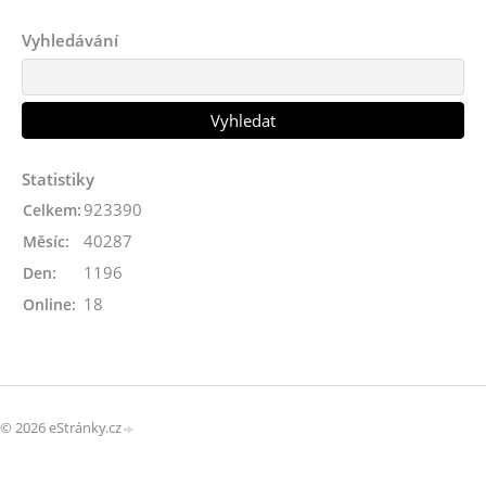
Vyhledávání
Statistiky
923390
Celkem:
40287
Měsíc:
1196
Den:
18
Online:
© 2026 eStránky.cz