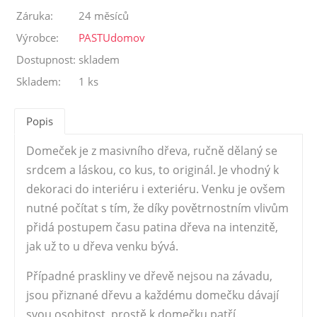
Záruka:
24 měsíců
Výrobce:
PASTUdomov
Dostupnost:
skladem
Skladem:
1 ks
Popis
Domeček je z masivního dřeva, ručně dělaný se
srdcem a láskou, co kus, to originál. Je vhodný k
dekoraci do interiéru i exteriéru. Venku je ovšem
nutné počítat s tím, že díky povětrnostním vlivům
přidá postupem času patina dřeva na intenzitě,
jak už to u dřeva venku bývá.
Případné praskliny ve dřevě nejsou na závadu,
jsou přiznané dřevu a každému domečku dávají
svou osobitost, prostě k domečku patří.