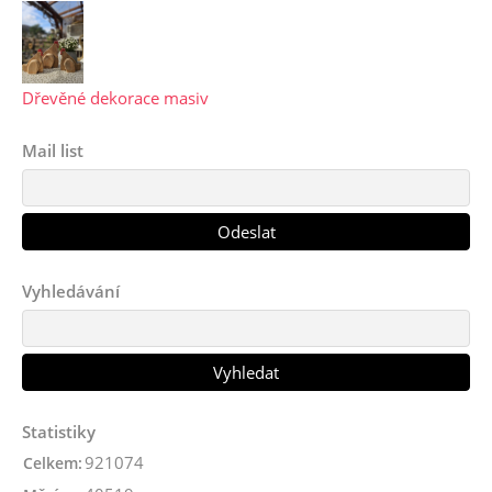
Dřevěné dekorace masiv
Mail list
Vyhledávání
Statistiky
921074
Celkem: