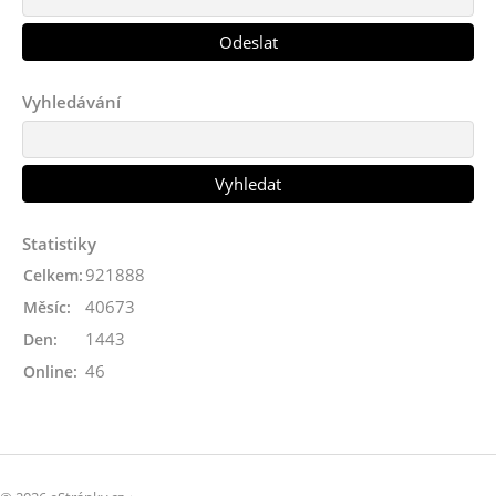
Vyhledávání
Statistiky
921888
Celkem:
40673
Měsíc:
1443
Den:
46
Online: