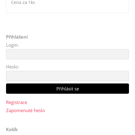
Cena za 1ks
Přihlášení
Login:
Heslo:
Registrace
Zapomenuté heslo
Košík