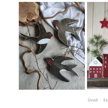
Úvod
Es