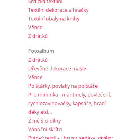
Srdíčka textilní
Textilní dekorace a hračky
Textilní obaly na knihy
Věnce
Z drátků
Fotoalbum
Z drátků
Dřevěné dekorace masiv
Věnce
Polštářky, povlaky na polštáře
Pro miminka - mantinely, povlečení,
rychlozavinovačky, kapsáře, hrací
deky atd...
Z mé šicí dílny
Vánoční skřítci
Bytový textil - ubrusy, sedáky, závěsy,