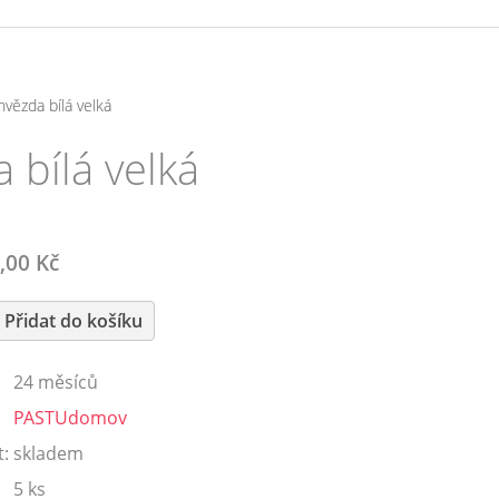
vězda bílá velká
 bílá velká
,00 Kč
24 měsíců
PASTUdomov
:
skladem
5 ks