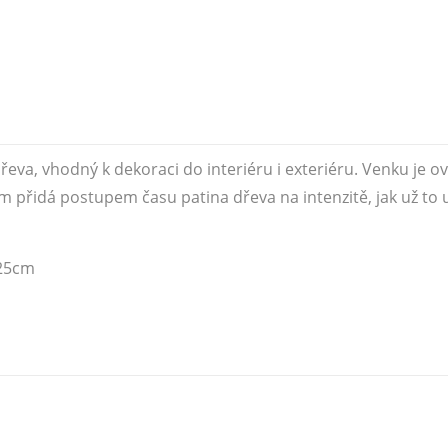
řeva, vhodný k dekoraci do interiéru i exteriéru. Venku je 
ům přidá postupem času patina dřeva na intenzitě, jak už to 
-25cm