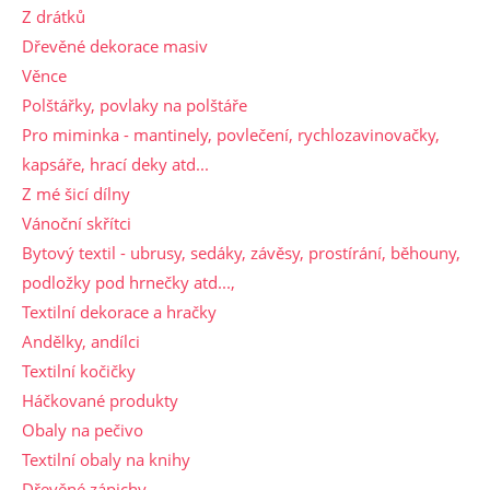
Z drátků
Dřevěné dekorace masiv
Věnce
Polštářky, povlaky na polštáře
Pro miminka - mantinely, povlečení, rychlozavinovačky,
kapsáře, hrací deky atd...
Z mé šicí dílny
Vánoční skřítci
Bytový textil - ubrusy, sedáky, závěsy, prostírání, běhouny,
podložky pod hrnečky atd...,
Textilní dekorace a hračky
Andělky, andílci
Textilní kočičky
Háčkované produkty
Obaly na pečivo
Textilní obaly na knihy
Dřevěné zápichy