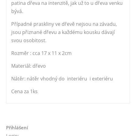
patina dřeva na intenzitě, jak už to u dřeva venku
bývá.
Případné praskliny ve dřevě nejsou na závadu,
jsou přiznané dřevu a každému kousku dávají
svou osobitost.
Rozměr : cca 17 x 11 x 2cm
Materiál: dřevo
Nátěr: nátěr vhodný do interiéru i exteriéru
Cena za 1ks
Přihlášení
Login: