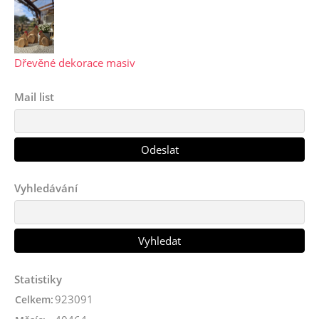
Dřevěné dekorace masiv
Mail list
Vyhledávání
Statistiky
923091
Celkem: