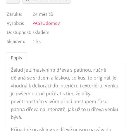
Záruka:
24 měsíců
Výrobce:
PASTUdomov
Dostupnost:
skladem
Skladem:
1 ks
Popis
Žalud je z masivního dřeva s patinou, ručně
dělaná se srdcem a láskou, co kus, to originál. Je
vhodná k dekoraci do interiéru i exteriéru. Venku
je ovšem nutné počítat s tím, že díky
povětrnostním vlivům přidá postupem času
patina dřeva na intenzitě, jak už to u dřeva venku
bývá.
Případné praskliny ve dřevě nejsou na závadu,